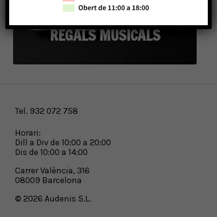
REGALS MUSICALS
Tel. 932 072 758
Horari:
Dill a Div de 10:00 a 20:00
Dis de 10:00 a 14:00
Carrer València, 316
08009 Barcelona
© 2026 Audenis S.L.